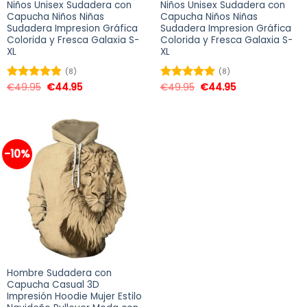
Niños Unisex Sudadera con
Niños Unisex Sudadera con
Capucha Niños Niñas
Capucha Niños Niñas
Sudadera Impresion Gráfica
Sudadera Impresion Gráfica
Colorida y Fresca Galaxia S-
Colorida y Fresca Galaxia S-
XL
XL
(8)
(8)
€
49.95
€
44.95
€
49.95
€
44.95
Valorado
Valorado
en
4.88
de
en
4.88
de
5
5
-10%
Hombre Sudadera con
Capucha Casual 3D
Impresión Hoodie Mujer Estilo