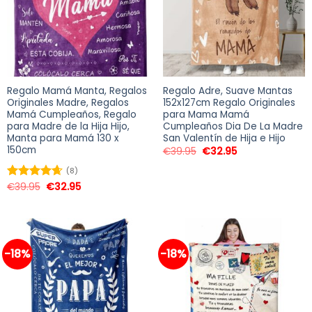
Regalo Mamá Manta, Regalos
Regalo Adre, Suave Mantas
Originales Madre, Regalos
152x127cm Regalo Originales
Mamá Cumpleaños, Regalo
para Mama Mamá
para Madre de la Hija Hijo,
Cumpleaños Dia De La Madre
Manta para Mamá 130 x
San Valentín de Hija e Hijo
150cm
€
39.95
€
32.95
(8)
€
39.95
€
32.95
Valorado
en
4.63
de
5
-18%
-18%