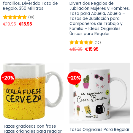
farolillos. Divertida Taza de
Divertidos Regalos de
Regalo, 350 Mililitros
Jubilación Mujeres y Hombres.
Taza para Abuela, Abuelo –
(10)
Tazas de Jubilación para
Compañeros de Trabajo y
€
19.95
€
15.95
Valorado
Familia – Ideas Originales
en
4.80
de
Únicas para Regalar
5
(10)
€
19.95
€
15.95
Valorado
en
4.90
de
5
-20%
-20%
Tazas graciosas con frase
Tazas Originales Para Regalar
Tazas originales para regalar