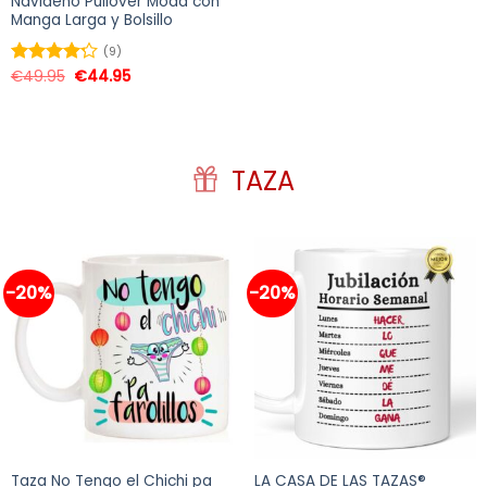
Navideño Pullover Moda con
Manga Larga y Bolsillo
(9)
€
49.95
€
44.95
Valorado
en
4.22
de 5
TAZA
-20%
-20%
Taza No Tengo el Chichi pa
LA CASA DE LAS TAZAS®