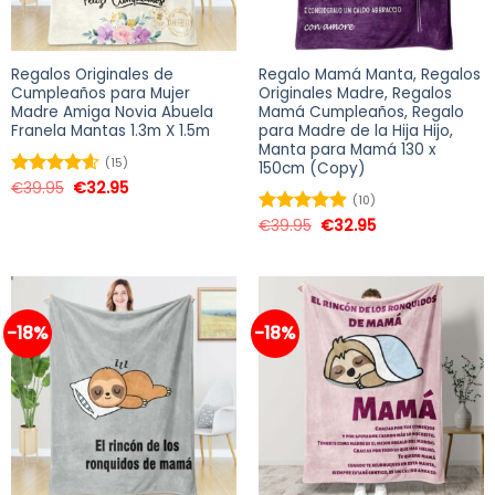
Regalos Originales de
Regalo Mamá Manta, Regalos
Cumpleaños para Mujer
Originales Madre, Regalos
Madre Amiga Novia Abuela
Mamá Cumpleaños, Regalo
Franela Mantas 1.3m X 1.5m
para Madre de la Hija Hijo,
Manta para Mamá 130 x
(15)
150cm (Copy)
€
39.95
€
32.95
Valorado
(10)
en
4.60
de
5
€
39.95
€
32.95
Valorado
en
4.90
de
5
-18%
-18%