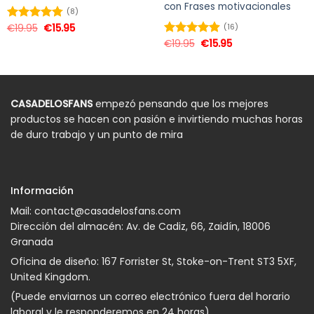
con Frases motivacionales
(8)
€
19.95
€
15.95
(16)
Valorado
en
4.75
de
€
19.95
€
15.95
Valorado
5
en
4.88
de
5
CASADELOSFANS
empezó pensando que los mejores
productos se hacen con pasión e invirtiendo muchas horas
de duro trabajo y un punto de mira
Información
Mail:
contact@casadelosfans.com
Dirección del almacén: Av. de Cadiz, 66, Zaidín, 18006
Granada
Oficina de diseño: 167 Forrister St, Stoke-on-Trent ST3 5XF,
United Kingdom.
(Puede enviarnos un correo electrónico fuera del horario
laboral y le responderemos en 24 horas)