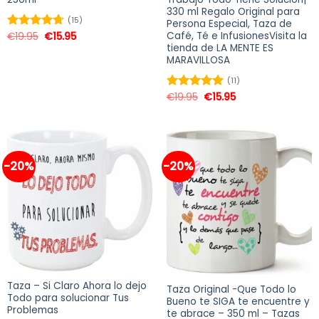
330 ml Regalo Original para
(15)
Persona Especial, Taza de
Café, Té e InfusionesVisita la
€
19.95
€
15.95
Valorado
tienda de LA MENTE ES
en
4.73
de
MARAVILLOSA
5
(11)
€
19.95
€
15.95
Valorado
en
4.91
de
5
-20%
-20%
Taza – Si Claro Ahora lo dejo
Taza Original -Que Todo lo
Todo para solucionar Tus
Bueno te SIGA te encuentre y
Problemas
te abrace – 350 ml – Tazas