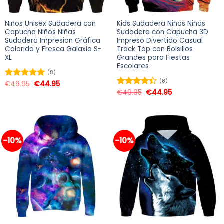
Niños Unisex Sudadera con
Kids Sudadera Niños Niñas
Capucha Niños Niñas
Sudadera con Capucha 3D
Sudadera Impresion Gráfica
Impreso Divertido Casual
Colorida y Fresca Galaxia S-
Track Top con Bolsillos
XL
Grandes para Fiestas
Escolares
(8)
(8)
€
49.95
€
44.95
Valorado
en
4.88
de
€
49.95
€
44.95
Valorado
5
en
4.38
de 5
-10%
-10%