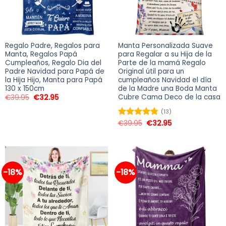
Regalo Padre, Regalos para
Manta Personalizada Suave
Manta, Regalos Papá
para Regalar a su Hija de la
Cumpleaños, Regalo Dia del
Parte de la mamá Regalo
Padre Navidad para Papá de
Original útil para un
la Hija Hijo, Manta para Papá
cumpleaños Navidad el día
130 x 150cm
de la Madre una Boda Manta
Cubre Cama Deco de la casa
€
39.95
€
32.95
(13)
€
39.95
€
32.95
Valorado
en
4.77
de
5
-18%
-18%