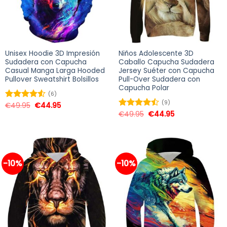
Unisex Hoodie 3D Impresión
Niños Adolescente 3D
Sudadera con Capucha
Caballo Capucha Sudadera
Casual Manga Larga Hooded
Jersey Suéter con Capucha
Pullover Sweatshirt Bolsillos
Pull-Over Sudadera con
Capucha Polar
(6)
(9)
€
49.95
€
44.95
Valorado
en
4.50
€
49.95
€
44.95
Valorado
de 5
en
4.44
de 5
-10%
-10%