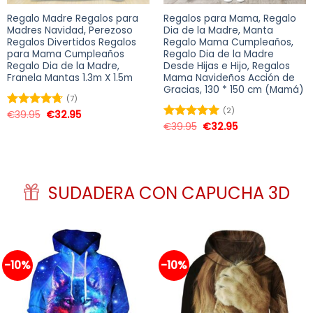
Regalo Madre Regalos para
Regalos para Mama, Regalo
Madres Navidad, Perezoso
Dia de la Madre, Manta
Regalos Divertidos Regalos
Regalo Mama Cumpleaños,
para Mama Cumpleaños
Regalo Dia de la Madre
Regalo Dia de la Madre,
Desde Hijas e Hijo, Regalos
Franela Mantas 1.3m X 1.5m
Mama Navideños Acción de
Gracias, 130 * 150 cm (Mamá)
(7)
(2)
€
39.95
€
32.95
Valorado
en
4.71
de
€
39.95
€
32.95
Valorado en
5
5.00
de 5
SUDADERA CON CAPUCHA 3D
-10%
-10%