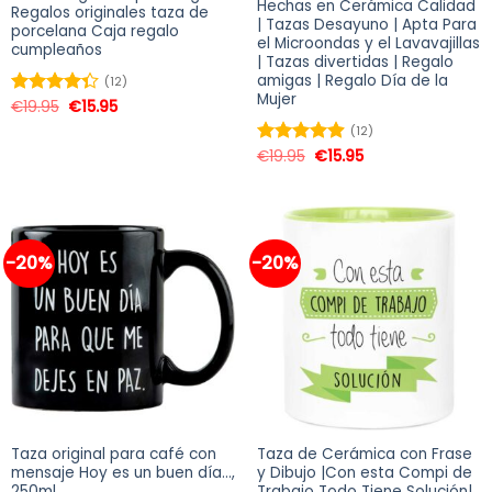
Hechas en Cerámica Calidad
Regalos originales taza de
| Tazas Desayuno | Apta Para
porcelana Caja regalo
el Microondas y el Lavavajillas
cumpleaños
| Tazas divertidas | Regalo
amigas | Regalo Día de la
(12)
Mujer
€
19.95
€
15.95
Valorado
en
4.33
(12)
de 5
€
19.95
€
15.95
Valorado
en
4.92
de
5
-20%
-20%
Taza original para café con
Taza de Cerámica con Frase
mensaje Hoy es un buen día…,
y Dibujo |Con esta Compi de
250ml
Trabajo Todo Tiene Solución|